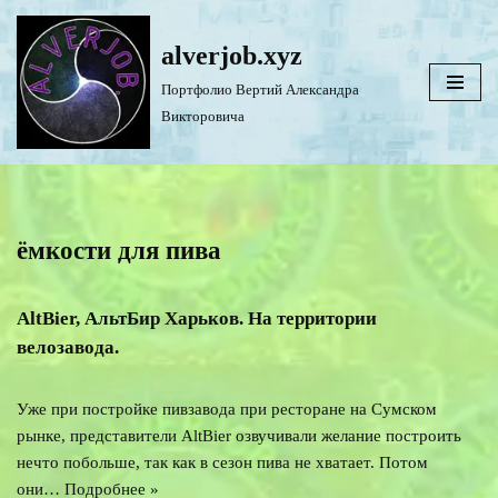
alverjob.xyz
Перейти
к
Портфолио Вертий Александра
содержимому
Викторовича
ёмкости для пива
AltBier, АльтБир Харьков. На территории
велозавода.
Уже при постройке пивзавода при ресторане на Сумском
рынке, представители AltBier озвучивали желание построить
нечто побольше, так как в сезон пива не хватает. Потом
они…
Подробнее »