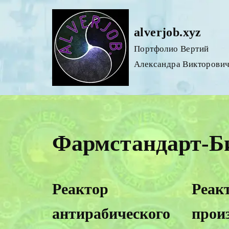
Перейти
alverjob.xyz
к
Портфолио Вертий
содержимому
Александра Викторови
Фармстандарт-Б
Реактор
Реак
антирабического
прои