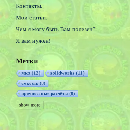
Контакты.
Мои статьи.
Чем я могу быть Вам полезен?
Я вам нужен!
Метки
мкэ
(12)
solidworks
(11)
ёмкость
(8)
прочностные расчёты
(8)
ёмкости для пива
(8)
show more
метод конечных элементов
(8)
торосферичекие днища
(8)