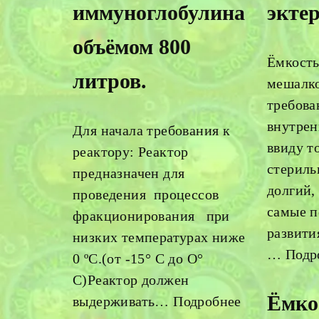
иммуноглобулина
экте
объёмом 800
Ёмкость
литров.
мешалко
требова
внутрен
Для начала требования к
ввиду т
реактору: Реактор
стериль
предназначен для
долгий,
проведения процессов
самые п
фракционирования при
развити
низких температурах ниже
…
Подр
0 ºС.(от -15° С до О°
С)Реактор должен
Ёмко
выдерживать…
Подробнее