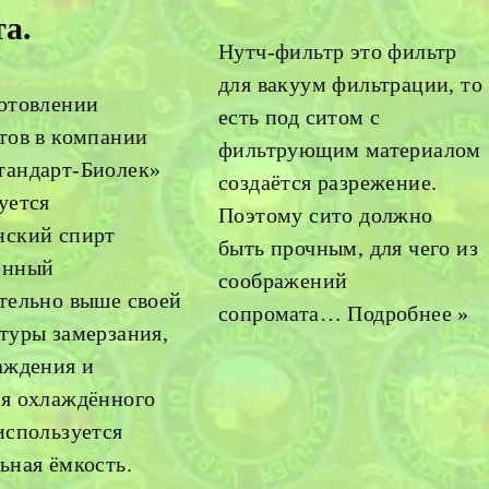
а.
Нутч-фильтр это фильтр
для вакуум фильтрации, то
отовлении
есть под ситом с
тов в компании
фильтрующим материалом
тандарт-Биолек»
создаётся разрежение.
уется
Поэтому сито должно
нский спирт
быть прочным, для чего из
ённый
соображений
тельно выше своей
сопромата…
Подробнее »
туры замерзания,
аждения и
я охлаждённого
используется
ьная ёмкость.