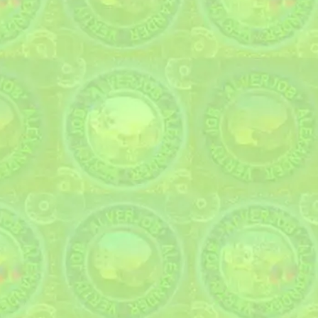
торосферичекие крышки
(8)
ёмкости для сбраживания пива
(8)
газогенераторы
(8)
изготовлены цкт
(7)
цкт
(7)
штрипсы
(7)
расчёт на внешнее и внутреннее давление
(6)
газификация
(5)
расчёт теплоизоляции
(5)
тепловые расчёты
(5)
расчёты на устойчивость
(5)
водяной газ
(5)
устойчивость конструкции
(5)
газогенератор
(4)