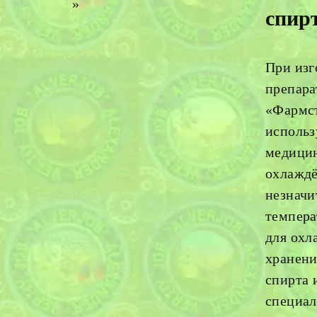
»
спирт
При изг
препара
«Фармс
использ
медици
охлажд
незначи
темпера
для охл
хранени
спирта 
специал