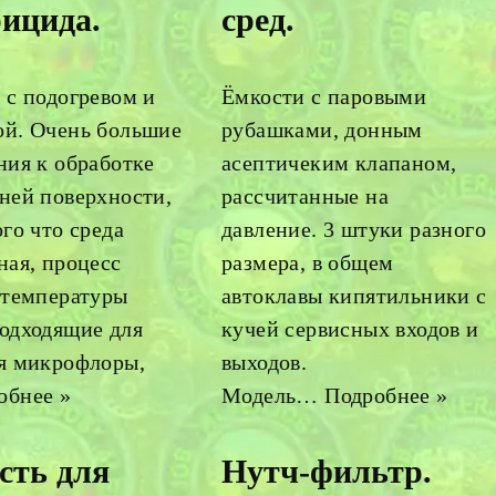
рицида.
сред.
 с подогревом и
Ёмкости с паровыми
й. Очень большие
рубашками, донным
ния к обработке
асептичеким клапаном,
ней поверхности,
рассчитанные на
ого что среда
давление. 3 штуки разного
ная, процесс
размера, в общем
 температуры
автоклавы кипятильники с
одходящие для
кучей сервисных входов и
я микрофлоры,
выходов.
обнее »
Модель…
Подробнее »
сть для
Нутч-фильтр.